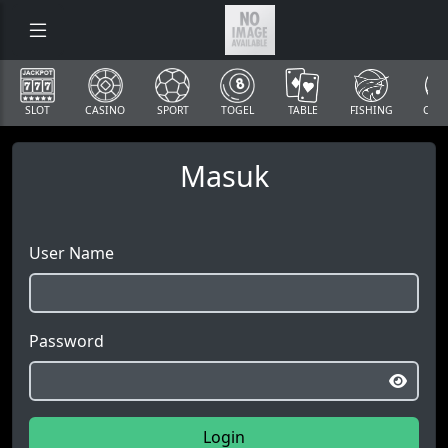
SLOT
CASINO
SPORT
TOGEL
TABLE
FISHING
COCK
Masuk
User Name
Password
Login